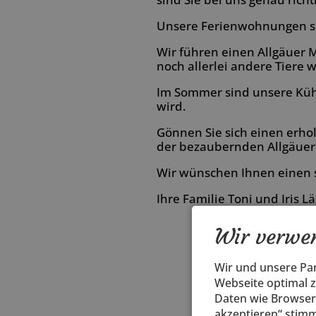
Unsere Ferienwohnungen sin
Wir führen einen Allgäuer 
noch allerlei andere Tiere 
Im Sommer sind unsere Kühe
wird.
Gönnen Sie sich einen erh
der bezaubernden Allgäuer
Wir wünschen Ihnen einen 
Ihre Familie Toni und Iris 
Wir verwen
Wir und unsere Pa
Webseite optimal 
Daten wie Browseri
akzeptieren“ stimm