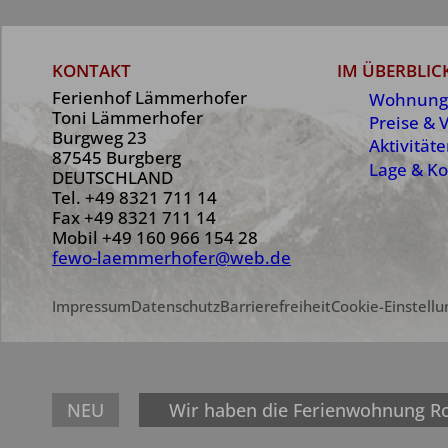
KONTAKT
IM ÜBERBLIC
Ferienhof Lämmerhofer
Wohnung
Toni Lämmerhofer
Preise & 
Burgweg 23
Aktivität
87545 Burgberg
Lage & Ko
DEUTSCHLAND
Tel.
+49 8321 711 14
Fax +49 8321 711 14
Mobil
+49 160 966 154 28
fewo-laemmerhofer@web.de
Impressum
Datenschutz
Barrierefreiheit
Cookie-Einstell
NEU
Wir haben die Ferienwohnung Rot