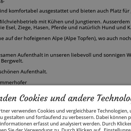
d komfortabel ausgestattet und bieten auch Platz für 
Milchviehbetrieb mit Kühen und Jungtieren. Ausserdem 
wie Esel, Ziege, Hasen, Pferde und natürlich Hund und K
 auf der hofeigenen Alpe (Alpe Topfen), wo auch noch
olsamen Aufenthalt in unseren liebevoll und sonnige
 Bergwelt.
schönen Aufenthalt.
Lämmerhofer
den Cookies und andere Technolo
rtner verwenden Cookies und vergleichbare Technologien,
zu gestalten und fortlaufend zu verbessern. Dabei können
nformationen erfasst und analysiert werden. Durch Klicken
en Sie der Verwendung zu. Durch Klicken auf „Einstellunge