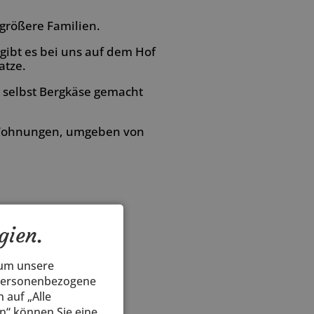
größere Familien.
gibt es bei uns auf dem Hof
atze.
 selbst Bergkäse gemacht
n Wohnungen, umgeben von
gien.
 um unsere
 personenbezogene
 auf „Alle
n“ können Sie eine