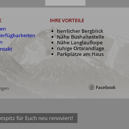
K
IHRE VORTEILE
en
herrlicher Bergblick
Verfügbarkeiten
Nähe Bushaltestelle
en
Nähe Langlaufloipe
ruhige Ortsrandlage
ntakt
Parkplätze am Haus
Facebook
ungen
spitz für Euch neu renoviert!