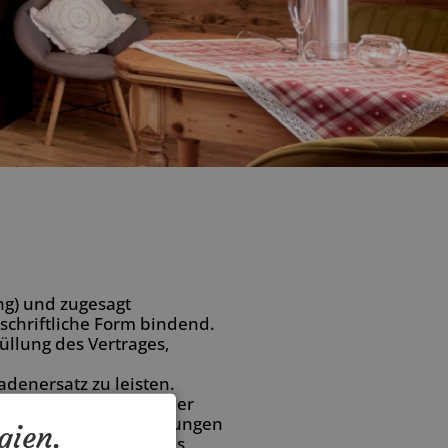
ng) und zugesagt
 schriftliche Form bindend.
üllung des Vertrages,
adenersatz zu leisten.
en den vereinbarten oder
endungen. Die Einsparungen
gien.
ng/Frühstück, 20 % des