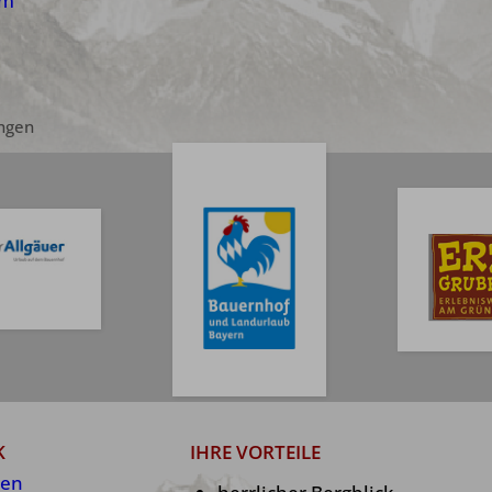
um
ungen
K
IHRE VORTEILE
en