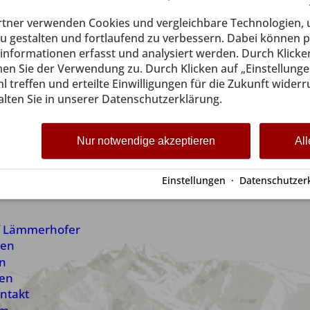
Halbpension 30 %, bei Vollpension 40 % des Pensionspr
rtner verwenden Cookies und vergleichbare Technologien,
dass dem Gastgeber keine oder eine wesentlich niedr
tstanden ist.
zu gestalten und fortlaufend zu verbessern. Dabei können
Treu und Glauben gehalten, nicht in Anspruch genomme
nformationen erfasst und analysiert werden. Durch Klicken
m Ausfälle zu vermeiden.
en Sie der Verwendung zu. Durch Klicken auf „Einstellunge
rmietung des Zimmers hat der Gast für die Dauer des Ve
l treffen und erteilte Einwilligungen für die Zukunft widerr
hlen.
lten Sie in unserer Datenschutzerklärung.
stand ist der Betriebsort.
Schließen Sie hier eine Reiserückt
Nur notwendige akzeptieren
All
Einstellungen
·
Datenschutzer
f Lämmerhofer
en
en
fen
ntakt