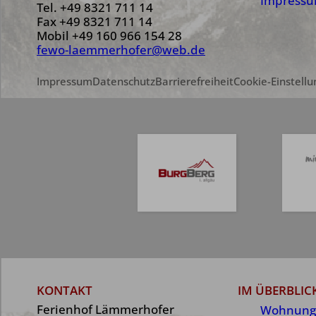
Impress
Tel.
+49 8321 711 14
Fax +49 8321 711 14
Mobil
+49 160 966 154 28
fewo-laemmerhofer@web.de
Impressum
Datenschutz
Barrierefreiheit
Cookie-Einstell
KONTAKT
IM ÜBERBLIC
Ferienhof Lämmerhofer
Wohnung