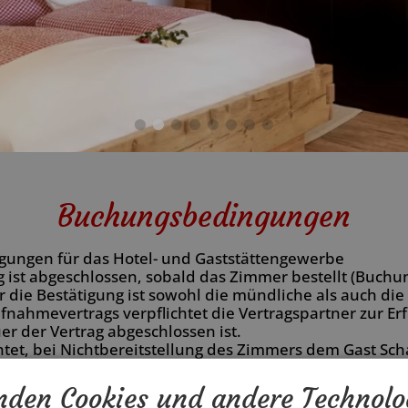
Buchungsbedingungen
ungen für das Hotel- und Gaststättengewerbe
 ist abgeschlossen, sobald das Zimmer bestellt (Buchu
ür die Bestätigung ist sowohl die mündliche als auch die
fnahmevertrags verpflichtet die Vertragspartner zur Erf
er der Vertrag abgeschlossen ist.
ichtet, bei Nichtbereitstellung des Zimmers dem Gast Sch
t, bei Nichtinanspruchnahme der vertraglichen Leistung
bezahlen, abzüglich der vom Vermieter ersparten Aufw
den Cookies und andere Technolo
tzen bei Übernachtungen (Fewo) 10 %, bei Übernachtu