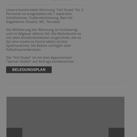
Unsere komfortable Wohnung "Hof Stube" für 2 
Personen ist ausgestattet mit 1 separaten 
Schlafzimmer, Fußbodenheizung, Bad mit 
begehbarer Dusche, WC, Terrasse.

Die Möblierung der Wohnung ist hochwertig 
und im Allgäuer Altholz-Stil. Die Wohnküche ist 
mit allen Annehmlichkeiten eingerichtet, wie es 
für eine moderne Küche üblich ist (mit 
Spülmaschine). Die Betten verfügen über 
Kaltschaummatratzen.

Die "Hof Stube" ist mit dem Appartement 
"Senner Stüble" auf Anfrage kombinierbar.
BELEGUNGSPLAN