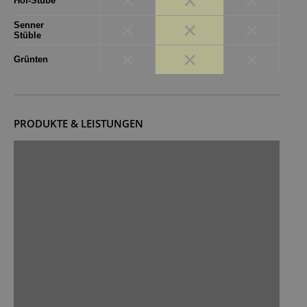
×
×
×
Hof-Stube
×
×
×
Senner
Stüble
×
×
×
Grünten
PRODUKTE & LEISTUNGEN