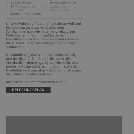
✓ Geschirrspüler
Wohn-/Schlafraum
✓ Kaffeemaschine/-
✓ zusätzliche
automat
Schlafzimmer
✓ Küche im Wohnraum
Unsere Wohnung "Rotspitz", geschmackvoll und 
liebevoll ausgestattet mit 2 separaten 
Schlafzimmern, sowie mit einer großzügigen 
Wohnküche mit Wohn- und Essbereich. 
Genießen Sie den traumhaften Rundumblick in 
die Allgäuer Berge von dem großen, sonnigen 
Südbalkon.

Die Möblierung der Wohnung ist hochwertig 
und im Allgäuer Stil. Die Küche ist mit allen 
Annehmlichkeiten eingerichtet, wie es für eine 
moderne Küche üblich ist (mit Spülmaschine). 
Die Betten verfügen über Kaltschaummatratzen, 
die Schlafsofas über Federkern.

Also alles für einen erholsamen Urlaub.
BELEGUNGSPLAN