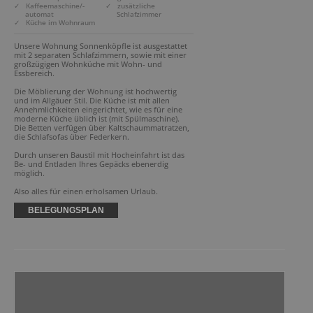
✓ Kaffeemaschine/-
✓ zusätzliche
automat
Schlafzimmer
✓ Küche im Wohnraum
Unsere Wohnung Sonnenköpfle ist ausgestattet 
mit 2 separaten Schlafzimmern, sowie mit einer 
großzügigen Wohnküche mit Wohn- und 
Essbereich.

Die Möblierung der Wohnung ist hochwertig 
und im Allgäuer Stil. Die Küche ist mit allen 
Annehmlichkeiten eingerichtet, wie es für eine 
moderne Küche üblich ist (mit Spülmaschine). 
Die Betten verfügen über Kaltschaummatratzen, 
die Schlafsofas über Federkern.

Durch unseren Baustil mit Hocheinfahrt ist das 
Be- und Entladen Ihres Gepäcks ebenerdig 
möglich.

Also alles für einen erholsamen Urlaub.
BELEGUNGSPLAN