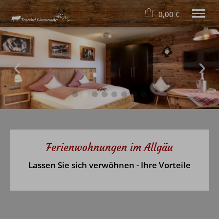
0,00 €
×
Warenkorb ist leer
Ferienhof
Wohnungen
Aktivitäten
Alpe Topfen
Lage & Kontakt
Tel.
+49 8321 711 14
Ferienwohnungen im Allgäu
Lassen Sie sich verwöhnen - Ihre Vorteile