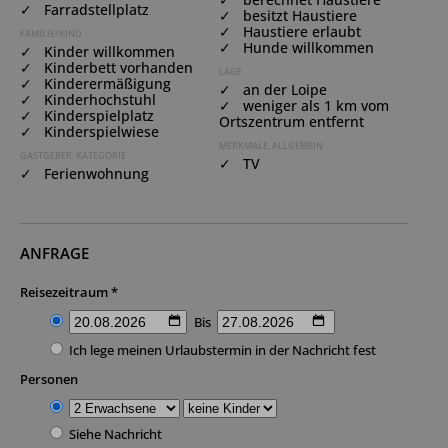
✓ Farradstellplatz
✓ besitzt Haustiere
✓ Haustiere erlaubt
FAMILIE/KIND
✓ Hunde willkommen
✓ Kinder willkommen
✓ Kinderbett vorhanden
LAGE
✓ Kinderermäßigung
✓ an der Loipe
✓ Kinderhochstuhl
✓ weniger als 1 km vom
✓ Kinderspielplatz
Ortszentrum entfernt
✓ Kinderspielwiese
MERKMALE, ALLGEMEIN
GASTGEBER: KATEGORIE
✓ TV
✓ Ferienwohnung
ANFRAGE
Reisezeitraum *
Bis
Ich lege meinen Urlaubstermin in der Nachricht fest
Personen
Siehe Nachricht