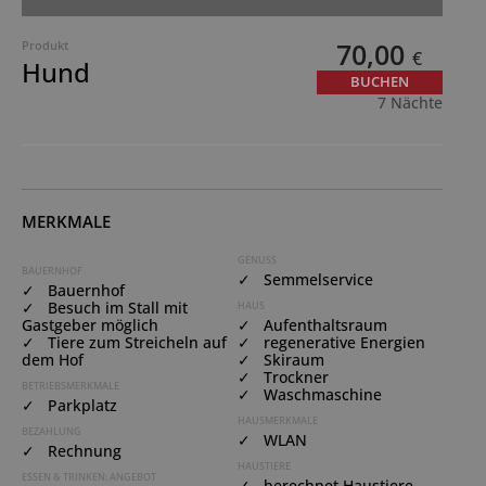
70,00
Produkt
€
Hund
BUCHEN
7 Nächte
MERKMALE
GENUSS
BAUERNHOF
✓ Semmelservice
✓ Bauernhof
✓ Besuch im Stall mit
HAUS
Gastgeber möglich
✓ Aufenthaltsraum
✓ Tiere zum Streicheln auf
✓ regenerative Energien
dem Hof
✓ Skiraum
✓ Trockner
BETRIEBSMERKMALE
✓ Waschmaschine
✓ Parkplatz
HAUSMERKMALE
BEZAHLUNG
✓ WLAN
✓ Rechnung
HAUSTIERE
ESSEN & TRINKEN: ANGEBOT
✓ berechnet Haustiere