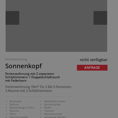
Ferienwohnung
nicht verfügbar
Sonnenkopf
ANFRAGE
Ferienwohnung mit 2 separaten
Schlafzimmern + Doppelschlafcouch
mit Federkern
Ferienwohnung 70m² für 2 Bis 5 Personen,
3 Räume mit 2 Schlafzimmern
✓ Backofen
✓ Mehrbettzimmer
✓ Balkon
✓ Nichtraucher
✓ Bettenlänge 2.00m
✓ Radio
✓ Dusche
✓ Toaster
✓ Föhn
✓ Wasserkocher
✓ Geschirrspüler
✓ getrennte Betten