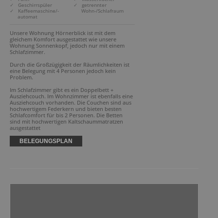
✓ Geschirrspüler
✓ getrennter
✓ Kaffeemaschine/-
Wohn-/Schlafraum
automat
Unsere Wohnung Hörnerblick ist mit dem 
gleichem Komfort ausgestattet wie unsere 
Wohnung Sonnenkopf, jedoch nur mit einem 
Schlafzimmer.

Durch die Großzügigkeit der Räumlichkeiten ist 
eine Belegung mit 4 Personen jedoch kein 
Problem.

Im Schlafzimmer gibt es ein Doppelbett + 
Ausziehcouch. Im Wohnzimmer ist ebenfalls eine 
Ausziehcouch vorhanden. Die Couchen sind aus 
hochwertigem Federkern und bieten besten 
Schlafcomfort für bis 2 Personen. Die Betten 
sind mit hochwertigen Kaltschaummatratzen 
ausgestattet
BELEGUNGSPLAN